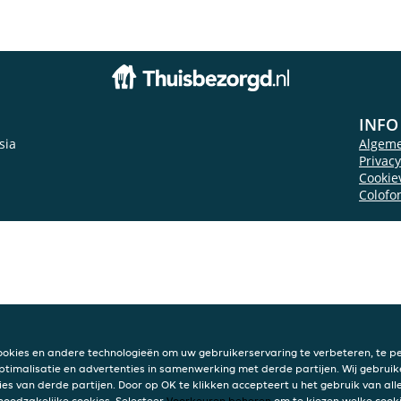
INFO
sia
Algem
Privac
Cookie
Colofo
ookies en andere technologieën om uw gebruikerservaring te verbeteren, te pe
ptimalisatie en advertenties in samenwerking met derde partijen. Wij gebruik
ies van derde partijen. Door op OK te klikken accepteert u het gebruik van alle
 noodzakelijke cookies. Selecteer
Voorkeuren beheren
om te kiezen welke cooki