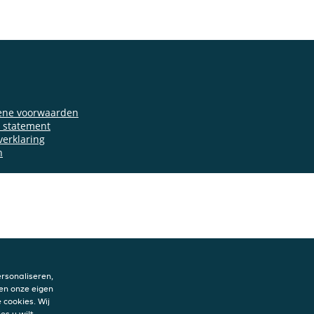
ene voorwaarden
y statement
verklaring
n
rsonaliseren,
en onze eigen
 cookies. Wij
es u wilt